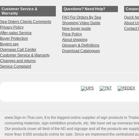
Customer Service &
Questions? Need Help?
Corpora
Warranty
FAQ For Orders By Sea
Quick N
Sea Orders Clients Comments
Shopping Video Guide
About U
Privacy Policy
New buyer guide
Contact 
After-sales Service
Price Policy
Buyer Protection
About shipping
Buyers say
Glossary & Definitions
Overseas Call Center
Download Catalogues
Customer Service & Warranty
Changes and returns
Service Complaint
www.Sign-in-Thai.com
, It is the biggest online supplier of sign products in Th
consuming materials, sign exhibition products, etc. We have set up overseas branc
Our products cover all field of the AD and signage and all the products we suppl
more than 9,000 products online for sale. Since we implement the centralized pur