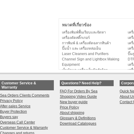
หมวดที่เกี่ยวข้อง
เครื่องพิมพ์พื้นเรียบและจัดหา
เคร
เครื่องตัดสติ๊กเกอร์
เครื
การพิมพ์ & เครื่องตัดฉลากสินค้า
เครื
ปั๊มน้ำ และ เครื่องหล่อเย็น
เคร
Laser Cleaners and Purifiers
ปั๊
Channel Sign and Lightbox Making
DTF
Equipment
เครื
เย็บผ้าและเครื่องเย็บปักถักร้อย
เครื
3D Printing
การ
แผ่นรองการพิมพ์
เคร
Customer Service &
Questions? Need Help?
Corpora
การพิมพ์ DTG
เคร
Warranty
FAQ For Orders By Sea
Quick N
เครื่องพิมพ์เอปสันโฟโต้แบบตั้งโต๊ะ
Sub
Sea Orders Clients Comments
Shopping Video Guide
About U
UV DTF Printing
Digi
Privacy Policy
New buyer guide
Contact 
Folding & Packaging Machines
Pac
After-sales Service
Price Policy
CALCA DTG Conveyor Dryers
Buyer Protection
About shipping
Buyers say
Glossary & Definitions
Overseas Call Center
Download Catalogues
Customer Service & Warranty
Changes and returns