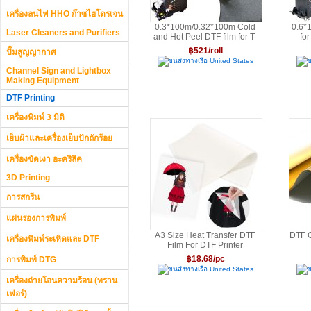
เครื่องลนไฟ HHO ก๊าซไฮโดรเจน
0.3*100m/0.32*100m Cold
0.6*
Laser Cleaners and Purifiers
and Hot Peel DTF film for T-
for
shirt Heat Transfer Printer
฿521/roll
ปั๊มสูญญากาศ
ขนส่งทางเรือ United States
ข
Channel Sign and Lightbox
Making Equipment
DTF Printing
เครื่องพิมพ์ 3 มิติ
เย็บผ้าและเครื่องเย็บปักถักร้อย
เครื่องขัดเงา อะคริลิค
3D Printing
การสกรีน
แผ่นรองการพิมพ์
A3 Size Heat Transfer DTF
DTF G
เครื่องพิมพ์ระเหิดและ DTF
Film For DTF Printer
฿18.68/pc
การพิมพ์ DTG
ขนส่งทางเรือ United States
ข
เครื่องถ่ายโอนความร้อน (ทราน
เฟอร์)